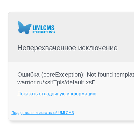
Неперехваченное исключение
Ошибка (coreException): Not found templa
warrior.ru/xsltTpls/default.xsl".
Показать отладочную информацию
Поддержка пользователей UMI.CMS