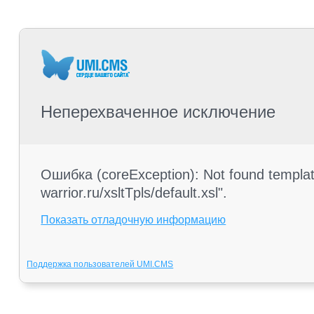
Неперехваченное исключение
Ошибка (coreException): Not found templa
warrior.ru/xsltTpls/default.xsl".
Показать отладочную информацию
Поддержка пользователей UMI.CMS