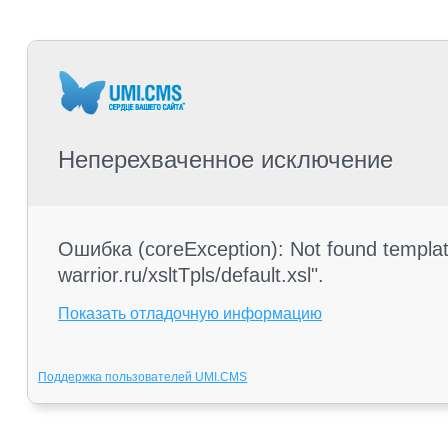
Неперехваченное исключение
Ошибка (coreException): Not found templa
warrior.ru/xsltTpls/default.xsl".
Показать отладочную информацию
Поддержка пользователей UMI.CMS